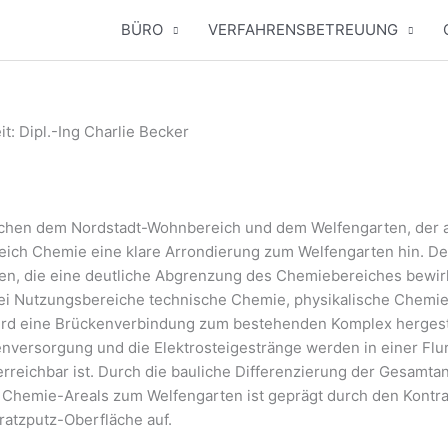
BÜRO
VERFAHRENSBETREUUNG
beit: Dipl.-Ing Char­lie Becker
­schen dem Nord­stadt-Wohn­be­reich und dem Wel­fen­gar­ten, der a
eich Che­mie eine kla­re Arron­die­rung zum Wel­fen­gar­ten hin. Der
en, die eine deut­li­che Abgren­zung des Che­mie­be­rei­ches bewir
drei Nut­zungs­be­rei­che tech­ni­sche Che­mie, phy­si­ka­li­sche Che­
d eine Brü­cken­ver­bin­dung zum bestehen­den Kom­plex her­ge­ste
n­ver­sor­gung und die Elek­tro­stei­ge­strän­ge wer­den in einer Flur
reich­bar ist. Durch die bau­li­che Dif­fe­ren­zie­rung der Gesamt­a
es Che­mie-Are­als zum Wel­fen­gar­ten ist geprägt durch den Kon­tra
atz­putz-Ober­flä­che auf.