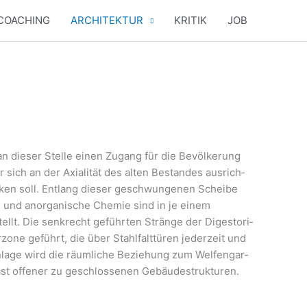
COACHING
ARCHITEKTUR
KRITIK
JOB
n die­ser Stel­le einen Zugang für die Bevöl­ke­rung
 sich an der Axia­li­tät des alten Bestan­des aus­rich­
­ken soll. Ent­lang die­ser geschwun­ge­nen Schei­be
mie und anor­ga­ni­sche Che­mie sind in je einem
llt. Die senk­recht geführ­ten Strän­ge der Digesto­ri­
­zo­ne geführt, die über Stahl­falt­tü­ren jeder­zeit und
n­la­ge wird die räum­li­che Bezie­hung zum Wel­fen­gar­
st offe­ner zu geschlos­se­nen Gebäu­de­struk­tu­ren.