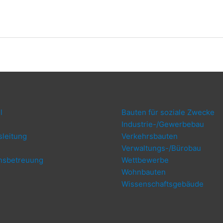
l
Bau­ten für sozia­le Zwecke
Indus­trie-/Ge­wer­be­bau
­lei­tung
Ver­kehrs­bau­ten
Ver­wal­tungs-/Bü­ro­bau
ns­be­treu­ung
Wett­be­wer­be
g
Wohn­bau­ten
Wis­sen­schafts­ge­bäu­de