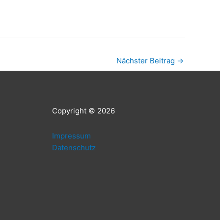
Nächster Beitrag
→
Copy­right © 2026
Impres­sum
Daten­schutz