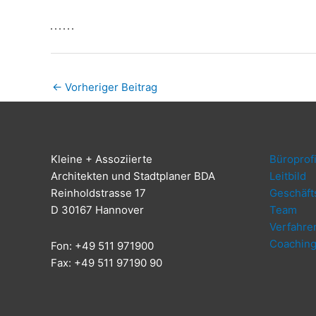
←
Vorheriger Beitrag
Klei­ne + Assoziierte
Büro­pro­fi
Archi­tek­ten und Stadt­pla­ner BDA
Leit­bild
Rein­hold­stras­se 17
Geschäfts
D 30167 Hannover
Team
Ver­fah­re
Coa­chin
Fon: +49 511 971900
Fax: +49 511 97190 90