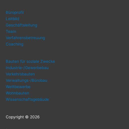
Büro­pro­fil
Leit­bild
Geschäfts­lei­tung
Team
Ver­fah­rens­be­treu­ung
Coa­ching
Bau­ten für sozia­le Zwecke
Indus­trie-/Ge­wer­be­bau
Ver­kehrs­bau­ten
Ver­wal­tungs-/Bü­ro­bau
Wett­be­wer­be
Wohn­bau­ten
Wis­sen­schafts­ge­bäu­de
Copy­right © 2026