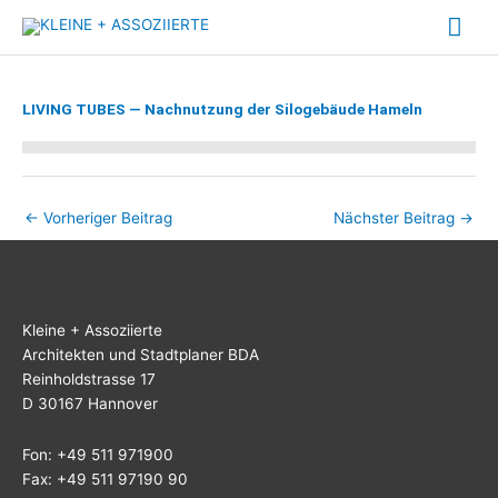
Zum
Hau
Inhalt
springen
LIVING TUBES — Nachnutzung der Silogebäude Hameln
←
Vorheriger Beitrag
Nächster Beitrag
→
Klei­ne + Assoziierte
Archi­tek­ten und Stadt­pla­ner BDA
Rein­hold­stras­se 17
D 30167 Hannover
Fon: +49 511 971900
Fax: +49 511 97190 90