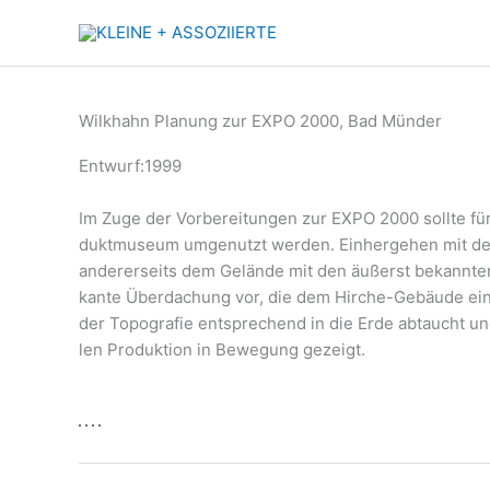
Zum
Inhalt
springen
Wilkhahn Planung zur EXPO 2000, Bad Münder
Entwurf:1999
Im Zuge der Vor­be­rei­tun­gen zur EXPO 2000 soll­te für
dukt­mu­se­um umge­nutzt wer­den. Ein­her­ge­hen mit de
ande­rer­seits dem Gelän­de mit den äußerst bekann­ten 
kan­te Über­da­chung vor, die dem Hir­che-Gebäu­de eine
der Topo­gra­fie ent­spre­chend in die Erde abtaucht und 
len Pro­duk­ti­on in Bewe­gung gezeigt.