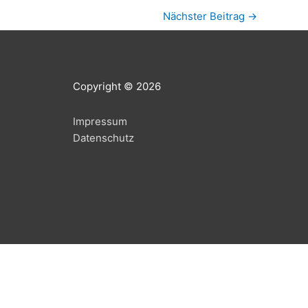
Nächster Beitrag
→
Copy­right © 2026
Impres­sum
Daten­schutz