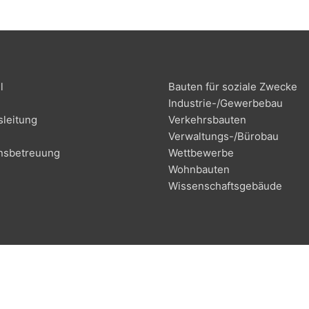
l
Bau­ten für sozia­le Zwecke
Indus­trie-/Ge­wer­be­bau
­lei­tung
Ver­kehrs­bau­ten
Ver­wal­tungs-/Bü­ro­bau
ns­be­treu­ung
Wett­be­wer­be
g
Wohn­bau­ten
Wis­sen­schafts­ge­bäu­de