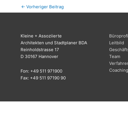
←
Vorheriger Beitrag
Klei­ne + Assoziierte
Büro­pro­fi
Archi­tek­ten und Stadt­pla­ner BDA
Leit­bild
Rein­hold­stras­se 17
Geschäfts
D 30167 Hannover
Team
Ver­fah­re
Coa­chin
Fon: +49 511 971900
Fax: +49 511 97190 90