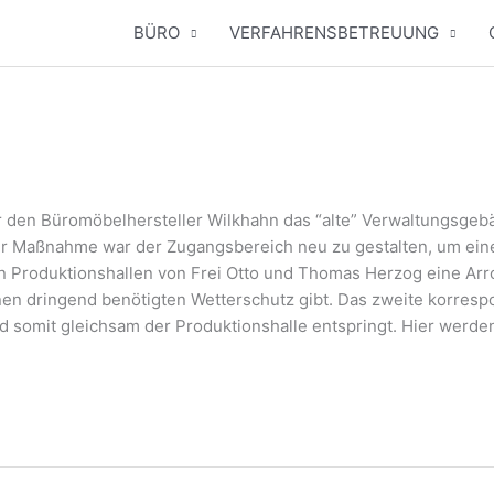
BÜRO
VERFAHRENSBETREUUNG
 den Büro­mö­bel­her­stel­ler Wilkhahn das “alte” Ver­wal­tungs­ge­
r Maß­nah­me war der Zugangs­be­reich neu zu gestal­ten, um einer
Pro­duk­ti­ons­hal­len von Frei Otto und Tho­mas Her­zog eine Arro
n drin­gend benö­tig­ten Wet­ter­schutz gibt. Das zwei­te kor­re­sp
somit gleich­sam der Pro­duk­ti­ons­hal­le ent­springt. Hier wer­den