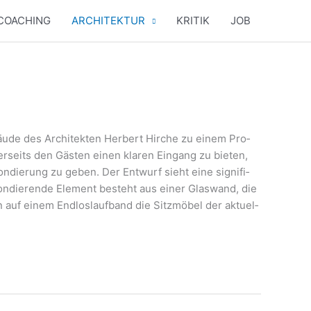
COACHING
ARCHITEKTUR
KRITIK
JOB
bäu­de des Archi­tek­ten Her­bert Hir­che zu einem Pro­
­seits den Gäs­ten einen kla­ren Ein­gang zu bie­ten,
n­die­rung zu geben. Der Ent­wurf sieht eine signi­fi­
on­die­ren­de Ele­ment besteht aus einer Glas­wand, die
 auf einem End­los­lauf­band die Sitz­mö­bel der aktu­el­