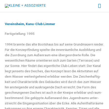
Zum
Hau
Inhalt
springen
Vereinsheim, Kanu-Club Limmer
Fer­tig­stel­lung: 1995
1994 brann­te das alte Boots­haus bis auf sei­ne Grund­mau­ern nie­der.
Für die Kon­zept­fin­dung spiel­te die innen­räum­li­che Aus­bil­dung und
die Zuord­nung zum Außen­raum eine über­ge­ord­ne­te Rol­le. Die
wesent­li­chen Räu­me ori­en­tie­ren sich zum Gar­ten (Ter­ras­se) und
zur Son­ne. Hier fin­det das eigent­li­che Club-Leben statt. Der Kanal
liegt jen­seits des Dei­ches, das Kon­zept lässt die Akti­vi­tä­ten auf
dem Was­ser wei­test­ge­hend erleb­bar wer­den. Die Zei­chen­haf­tig­
keit und Cha­rak­te­ris­tik des Gebäu­des wird durch das zum Was­ser
hin anstei­gen­de und aus­kra­gen­de Dach erreicht. Die Form des
geschwun­ge­nen Daches ist auch in der Knei­pe erleb­bar und raum­
be­stim­mend. Die gekipp­te Außen­wand des Jugend­raums unter­
streicht die Ein­gangs­si­tua­ti­on über die Ecke. Alle Auf­ent­halts­räu­me
bekom­men so ihre eige­ne Cha­rak­te­ris­tik. Fens­ter, Türen und alle