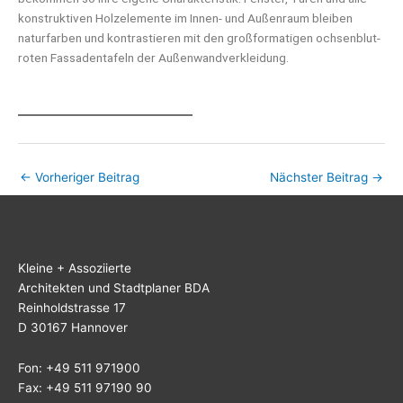
kon­struk­ti­ven Holz­ele­men­te im Innen- und Außen­raum blei­ben
natur­far­ben und kon­tras­tie­ren mit den groß­for­ma­ti­gen och­sen­blut­
ro­ten Fas­sa­den­ta­feln der Außenwandverkleidung.
←
Vorheriger Beitrag
Nächster Beitrag
→
Klei­ne + Assoziierte
Archi­tek­ten und Stadt­pla­ner BDA
Rein­hold­stras­se 17
D 30167 Hannover
Fon: +49 511 971900
Fax: +49 511 97190 90