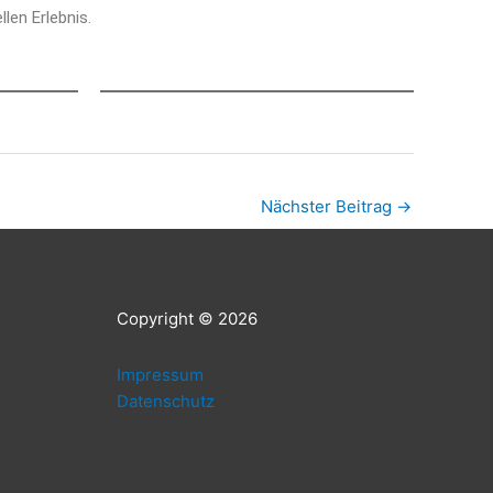
­len Erlebnis.
Nächster Beitrag
→
Copy­right © 2026
Impres­sum
Daten­schutz