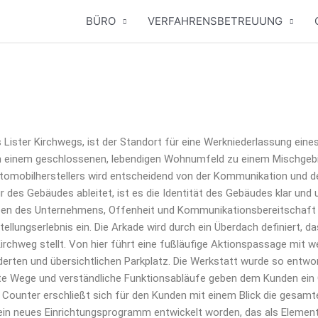
BÜRO
VERFAHRENSBETREUUNG
is­ter Kirch­wegs, ist der Stand­ort für eine Wer­k­nie­der­las­sung eines A
von einem geschlos­se­nen, leben­di­gen Wohn­um­feld zu einem Misch­ge
uto­mo­bil­her­stel­lers wird ent­schei­dend von der Kom­mu­ni­ka­ti­on u
r des Gebäu­des ablei­tet, ist es die Iden­ti­tät des Gebäu­des klar und u
en des Unter­neh­mens, Offen­heit und Kom­mu­ni­ka­ti­ons­be­reit­schaft
ngs­er­leb­nis ein. Die Arka­de wird durch ein Über­dach defi­niert, das
rch­weg stellt. Von hier führt eine fuß­läu­fi­ge Akti­ons­pas­sa­ge mit w
r­ten und über­sicht­li­chen Park­platz. Die Werk­statt wur­de so ent­w
nier­te Wege und ver­ständ­li­che Funk­ti­ons­ab­läu­fe geben dem Kun­den ein
 Coun­ter erschließt sich für den Kun­den mit einem Blick die gesam­te rä
in neu­es Ein­rich­tungs­pro­gramm ent­wi­ckelt wor­den, das als Ele­ment