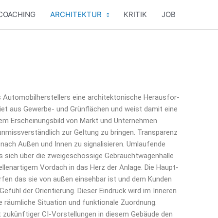
COACHING
ARCHITEKTUR
KRITIK
JOB
uto­mo­bil­her­stel­lers eine archi­tek­to­ni­sche Her­aus­for­
­biet aus Gewer­be- und Grün­flä­chen und weist damit eine
nd dem Erschei­nungs­bild von Markt und Unter­neh­men
nmiss­ver­ständ­lich zur Gel­tung zu brin­gen. Trans­pa­renz
 nach Außen und Innen zu signa­li­sie­ren. Umlau­fen­de
 sich über die zwei­ge­schos­si­ge Gebraucht­wa­gen­hal­le
el­len­ar­ti­gem Vor­dach in das Herz der Anla­ge. Die Haupt­
or­fen das sie von außen ein­seh­bar ist und dem Kun­den
 Gefühl der Ori­en­tie­rung. Die­ser Ein­druck wird im Inne­ren
um­li­che Situa­ti­on und funk­tio­na­le Zuord­nung.
 zukünf­ti­ger CI-Vor­stel­lun­gen in die­sem Gebäu­de den