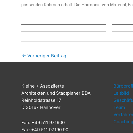
pas­sen­den Rah­men erhält. Die Har­mo­nie von Mate­ri­al, 
←
Vorheriger Beitrag
Klei­ne + Assoziierte
Büro­pro­fi
Archi­tek­ten und Stadt­pla­ner BDA
Leit­bild
Rein­hold­stras­se 17
Geschäfts
D 30167 Hannover
Team
Ver­fah­re
Coa­chin
Fon: +49 511 971900
Fax: +49 511 97190 90