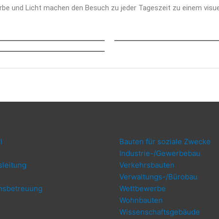
Far­be und Licht machen den Besuch zu jeder Tages­zeit zu einem visu­el
l
Bau­ten für sozia­le Zwecke
Indus­trie-/Ge­wer­be­bau
­lei­tung
Ver­kehrs­bau­ten
Ver­wal­tungs-/Bü­ro­bau
ns­be­treu­ung
Wett­be­wer­be
g
Wohn­bau­ten
Wis­sen­schafts­ge­bäu­de