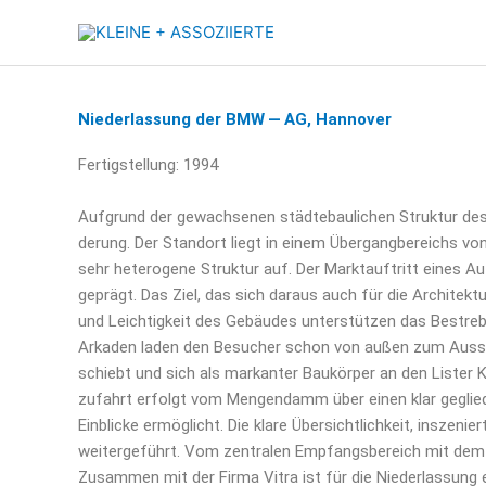
Zum
Inhalt
springen
Niederlassung der BMW — AG, Hannover
Fer­tig­stel­lung: 1994
Auf­grund der gewach­se­nen städ­te­bau­li­chen Struk­tur des L
de­rung. Der Stand­ort liegt in einem Über­gang­be­reichs 
sehr hete­ro­ge­ne Struk­tur auf. Der Markt­auf­tritt eines A
geprägt. Das Ziel, das sich dar­aus auch für die Archi­tek­tu
und Leich­tig­keit des Gebäu­des unter­stüt­zen das Bestre­b
Arka­den laden den Besu­cher schon von außen zum Aus­stel­lu
schiebt und sich als mar­kan­ter Bau­kör­per an den Lis­ter Ki
zu­fahrt erfolgt vom Men­gen­damm über einen klar geglie­de
Ein­bli­cke ermög­licht. Die kla­re Über­sicht­lich­keit, insze­
wei­ter­ge­führt. Vom zen­tra­len Emp­fangs­be­reich mit dem
Zusam­men mit der Fir­ma Vitra ist für die Nie­der­las­sung e