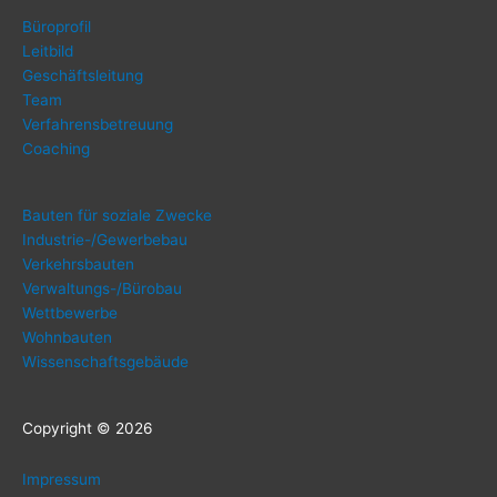
Büro­pro­fil
Leit­bild
Geschäfts­lei­tung
Team
Ver­fah­rens­be­treu­ung
Coa­ching
Bau­ten für sozia­le Zwecke
Indus­trie-/Ge­wer­be­bau
Ver­kehrs­bau­ten
Ver­wal­tungs-/Bü­ro­bau
Wett­be­wer­be
Wohn­bau­ten
Wis­sen­schafts­ge­bäu­de
Copy­right © 2026
Impres­sum