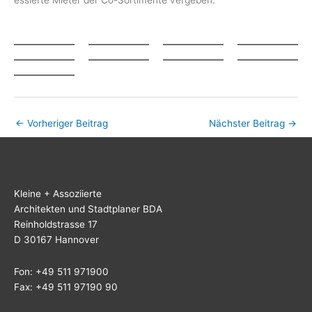
←
Vorheriger Beitrag
Nächster Beitrag
→
Klei­ne + Assoziierte
Archi­tek­ten und Stadt­pla­ner BDA
Rein­hold­stras­se 17
D 30167 Hannover
Fon: +49 511 971900
Fax: +49 511 97190 90