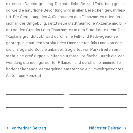
exten­si­ve Dach­be­grü­nung. Die natür­li­che Be- und Ent­lüf­tung genau­
so wie die natür­li­che Belich­tung wird in allen Berei­chen gewähr­leis­
tet. Die Gestal­tung des Außen­rau­mes des Finanz­am­tes ori­en­tiert
sich an der Umge­bung, setzt neue stadt­räum­li­che Akzen­te und bin­
det so den Stand­ort des Finanz­am­tes in den Stadt­kon­text ein. Das
“Kapl­an­ei­grund­stück” wird durch eine Fuß- und Rad­we­ge­ach­se
geprägt, die auf den Vor­platz des Finanz­am­tes führt und von dort
die umlie­gen­de Schu­le anbin­det. Beglei­tet von Park­strei­fen ent­
steht eine groß­zü­gi­ge, viel­fach nutz­ba­re Frei­flä­che. Durch die Ver­
wen­dung stand­ort­ge­rech­ter Pflan­zen und durch eine mini­mier­te
boden­scho­nen­de Ver­sie­ge­lung ent­steht so ein umwelt­ge­rech­tes
Außenraumkonzept.
←
Vorheriger Beitrag
Nächster Beitrag
→