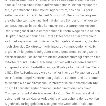
nach außen als eine Ein­heit und wan­delt sich zu einem trans­pa­ren­
ten, sym­pa­thi­schen Dienst­leis­tungs­zen­trum, das den Bür­ger in
selbst­ver­ständ­li­cher Offen­heit “anspricht”. Der vom Ein­gang aus
ersicht­li­che, zen­tra­le Innen­hof mit dem als Son­der­form ein­ge­stell­
ten Sit­zungs­saal bil­det das kom­mu­ni­ka­ti­ve Zen­trum der Anla­ge.
Der Sit­zungs­saal ist auf ent­spre­chend kur­zem Wege an die bei­den
Haupt­zu­gän­ge ange­bun­den. Um die Innen­hö­fe her­um ent­wi­ckeln
sich fünf sepa­ra­te funk­tio­nie­ren­de Sach­ge­biets­be­rei­che, die den­
noch über das Zell­struk­tur­mo­tiv inte­gra­tiv ein­ge­bun­den sind. Es
ergibt sich für jedes Sach­ge­biet eine eige­ne Bespre­chungs­zo­ne
am Netz­kno­ten. Die Innen­hö­fe bie­ten Auf­ent­halts­mög­lich­kei­ten für
Mit­ar­bei­ter und Gäs­te. Der Neu­bau ent­wi­ckelt sich dem Kon­zept
ent­spre­chend als Ske­lett­bau mit größt­mög­li­cher, räum­li­cher Fle­xi­
bi­li­tät. Die Außen­fas­sa­de wird von einer in engen Poly­go­nen geteil­
ten Pfos­ten-Rie­gel-Kon­struk­ti­on gebil­det. Fens­ter- und Tür­ele­men­
te wer­den als skan­di­na­vi­sche Holz­fens­ter in die Kon­struk­ti­on inte­
griert. Mit zuneh­men­der “inne­rer Tie­fe” nimmt die Far­big­keit,
Trans­pa­renz und Mate­ri­al­wär­me (Holz) zu. Der Sit­zungs­saal ist mit
sei­ner pati­nier­ten Kup­fer­ver­klei­dung ent­spre­chend der gewoll­ten
Signi­fi­kanz far­big gehal­ten. Das gesam­te Gebäu­de erhält eine