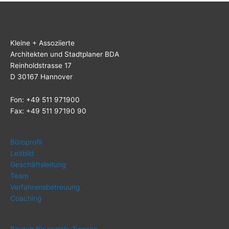
Klei­ne + Assoziierte
Archi­tek­ten und Stadt­pla­ner BDA
Rein­hold­stras­se 17
D 30167 Hannover
Fon: +49 511 971900
Fax: +49 511 97190 90
Büro­pro­fil
Leit­bild
Geschäfts­lei­tung
Team
Ver­fah­rens­be­treu­ung
Coa­ching