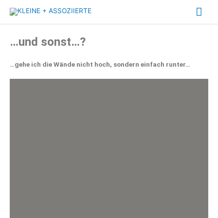
Zum
Hau
Inhalt
springen
…und sonst…?
…gehe ich die Wände nicht hoch, sondern einfach runter…