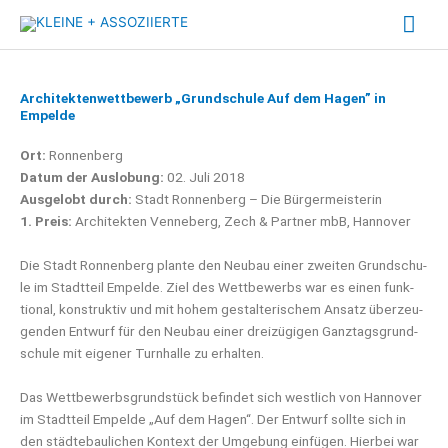
Zum
Hau
Inhalt
springen
Architektenwettbewerb „Grundschule Auf dem Hagen” in
Empelde
Ort:
Ron­nen­berg
Datum der Aus­lo­bung:
02. Juli 2018
Aus­ge­lobt durch:
Stadt Ron­nen­berg – Die Bür­ger­meis­te­rin
1. Preis:
Archi­tek­ten Ven­ne­berg, Zech & Part­ner mbB, Hannover
Die Stadt Ron­nen­berg plan­te den Neu­bau einer zwei­ten Grund­schu­
le im Stadt­teil Empel­de. Ziel des Wett­be­werbs war es einen funk­
tio­nal, kon­struk­tiv und mit hohem gestal­te­ri­schem Ansatz über­zeu­
gen­den Ent­wurf für den Neu­bau einer drei­zü­gi­gen Ganz­tags­grund­
schu­le mit eige­ner Turn­hal­le zu erhalten.
Das Wett­be­werbs­grund­stück befin­det sich west­lich von Han­no­ver
im Stadt­teil Empel­de „Auf dem Hagen“. Der Ent­wurf soll­te sich in
den städ­te­bau­li­chen Kon­text der Umge­bung ein­fü­gen. Hier­bei war