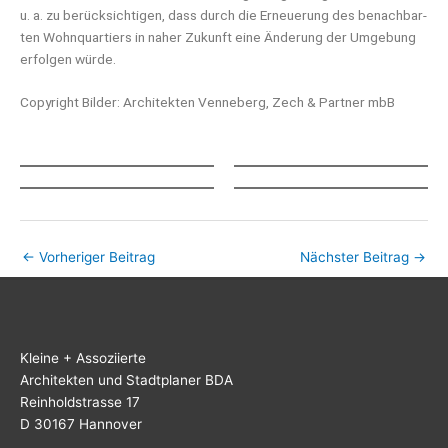
u. a. zu berück­sich­ti­gen, dass durch die Erneue­rung des benach­bar­
ten Wohn­quar­tiers in naher Zukunft eine Ände­rung der Umge­bung
erfol­gen würde.
Copy­right Bil­der: Archi­tek­ten Ven­ne­berg, Zech & Part­ner mbB
←
Vorheriger Beitrag
Nächster Beitrag
→
Klei­ne + Assoziierte
Archi­tek­ten und Stadt­pla­ner BDA
Rein­hold­stras­se 17
D 30167 Hannover