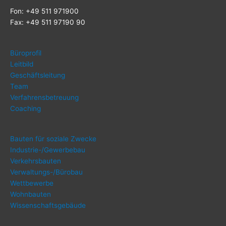
Fon: +49 511 971900
Fax: +49 511 97190 90
Büro­pro­fil
Leit­bild
Geschäfts­lei­tung
Team
Ver­fah­rens­be­treu­ung
Coa­ching
Bau­ten für sozia­le Zwecke
Indus­trie-/Ge­wer­be­bau
Ver­kehrs­bau­ten
Ver­wal­tungs-/Bü­ro­bau
Wett­be­wer­be
Wohn­bau­ten
Wis­sen­schafts­ge­bäu­de