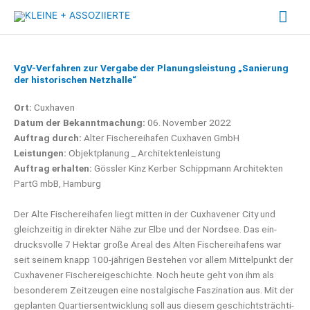
Zum
Hau
Inhalt
springen
VgV-Verfahren zur Vergabe der Planungsleistung „Sanierung
der historischen Netzhalle“
Ort:
Cux­ha­ven
Datum der Bekannt­ma­chung:
06. Novem­ber 2022
Auf­trag durch:
Alter Fische­rei­ha­fen Cux­ha­ven GmbH
Leis­tun­gen:
Objekt­pla­nung _ Archi­tek­ten­leis­tung
Auf­trag erhal­ten:
Göss­ler Kinz Ker­ber Schipp­mann Archi­tek­ten
PartG mbB, Hamburg
Der Alte Fische­rei­ha­fen liegt mit­ten in der Cux­ha­ve­ner City und
gleich­zei­tig in direk­ter Nähe zur Elbe und der Nord­see. Das ein­
drucks­vol­le 7 Hekt­ar gro­ße Are­al des Alten Fische­rei­ha­fens war
seit sei­nem knapp 100-jäh­ri­gen Bestehen vor allem Mit­tel­punkt der
Cux­ha­ve­ner Fische­rei­ge­schich­te. Noch heu­te geht von ihm als
beson­de­rem Zeit­zeu­gen eine nost­al­gi­sche Fas­zi­na­ti­on aus. Mit der
geplan­ten Quar­tiers­ent­wick­lung soll aus die­sem geschichts­träch­ti­