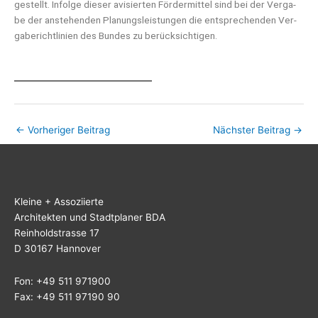
gestellt. Infol­ge die­ser avi­sier­ten För­der­mit­tel sind bei der Ver­ga­
be der anste­hen­den Pla­nungs­leis­tun­gen die ent­spre­chen­den Ver­
ga­be­richt­li­ni­en des Bun­des zu berücksichtigen.
←
Vorheriger Beitrag
Nächster Beitrag
→
Klei­ne + Assoziierte
Archi­tek­ten und Stadt­pla­ner BDA
Rein­hold­stras­se 17
D 30167 Hannover
Fon: +49 511 971900
Fax: +49 511 97190 90