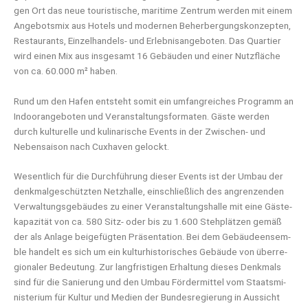
gen Ort das neue tou­ris­ti­sche, mari­ti­me Zen­trum wer­den mit einem
Ange­bots­mix aus Hotels und moder­nen Beher­ber­gungs­kon­zep­ten,
Restau­rants, Ein­zel­han­dels- und Erleb­nis­an­ge­bo­ten. Das Quar­tier
wird einen Mix aus ins­ge­samt 16 Gebäu­den und einer Nutz­flä­che
von ca. 60.000 m² haben.
Rund um den Hafen ent­steht somit ein umfang­rei­ches Pro­gramm an
Indoor­an­ge­bo­ten und Ver­an­stal­tungs­for­ma­ten. Gäs­te wer­den
durch kul­tu­rel­le und kuli­na­ri­sche Events in der Zwi­schen- und
Neben­sai­son nach Cux­ha­ven gelockt.
Wesent­lich für die Durch­füh­rung die­ser Events ist der Umbau der
denk­mal­ge­schütz­ten Netz­hal­le, ein­schließ­lich des angren­zen­den
Ver­wal­tungs­ge­bäu­des zu einer Ver­an­stal­tungs­hal­le mit eine Gäs­te­
ka­pa­zi­tät von ca. 580 Sitz- oder bis zu 1.600 Steh­plät­zen gemäß
der als Anla­ge bei­gefüg­ten Prä­sen­ta­ti­on. Bei dem Gebäu­de­en­sem­
ble han­delt es sich um ein kul­tur­his­to­ri­sches Gebäu­de von über­re­
gio­na­ler Bedeu­tung. Zur lang­fris­ti­gen Erhal­tung die­ses Denk­mals
sind für die Sanie­rung und den Umbau För­der­mit­tel vom Staats­mi­
nis­te­ri­um für Kul­tur und Medi­en der Bun­des­re­gie­rung in Aus­sicht