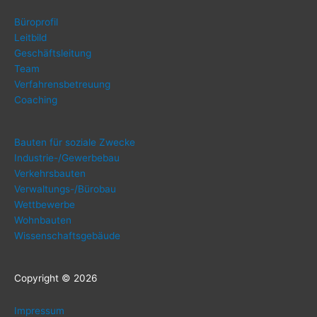
Büro­pro­fil
Leit­bild
Geschäfts­lei­tung
Team
Ver­fah­rens­be­treu­ung
Coa­ching
Bau­ten für sozia­le Zwecke
Indus­trie-/Ge­wer­be­bau
Ver­kehrs­bau­ten
Ver­wal­tungs-/Bü­ro­bau
Wett­be­wer­be
Wohn­bau­ten
Wis­sen­schafts­ge­bäu­de
Copy­right © 2026
Impres­sum