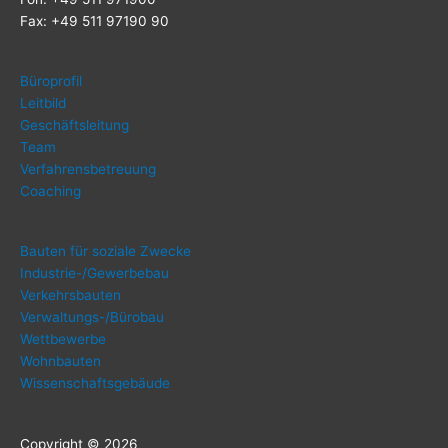
Fax: +49 511 97190 90
Büro­pro­fil
Leit­bild
Geschäfts­lei­tung
Team
Ver­fah­rens­be­treu­ung
Coa­ching
Bau­ten für sozia­le Zwecke
Indus­trie-/Ge­wer­be­bau
Ver­kehrs­bau­ten
Ver­wal­tungs-/Bü­ro­bau
Wett­be­wer­be
Wohn­bau­ten
Wis­sen­schafts­ge­bäu­de
Copy­right © 2026