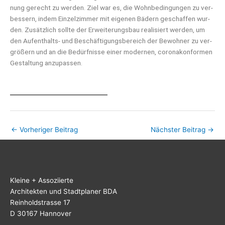
nung gerecht zu wer­den. Ziel war es, die Wohn­be­din­gun­gen zu ver­
bes­sern, indem Ein­zel­zim­mer mit eige­nen Bädern geschaf­fen wur­
den. Zusätz­lich soll­te der Erwei­te­rungs­bau rea­li­siert wer­den, um
den Auf­ent­halts- und Beschäf­ti­gungs­be­reich der Bewoh­ner zu ver­
grö­ßern und an die Bedürf­nis­se einer moder­nen, coro­na­kon­for­men
Gestal­tung anzupassen.
←
Vorheriger Beitrag
Nächster Beitrag
→
Klei­ne + Assoziierte
Archi­tek­ten und Stadt­pla­ner BDA
Rein­hold­stras­se 17
D 30167 Hannover