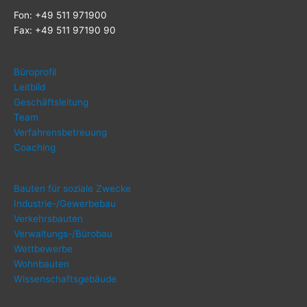
Fon: +49 511 971900
Fax: +49 511 97190 90
Büro­pro­fil
Leit­bild
Geschäfts­lei­tung
Team
Ver­fah­rens­be­treu­ung
Coa­ching
Bau­ten für sozia­le Zwecke
Indus­trie-/Ge­wer­be­bau
Ver­kehrs­bau­ten
Ver­wal­tungs-/Bü­ro­bau
Wett­be­wer­be
Wohn­bau­ten
Wis­sen­schafts­ge­bäu­de