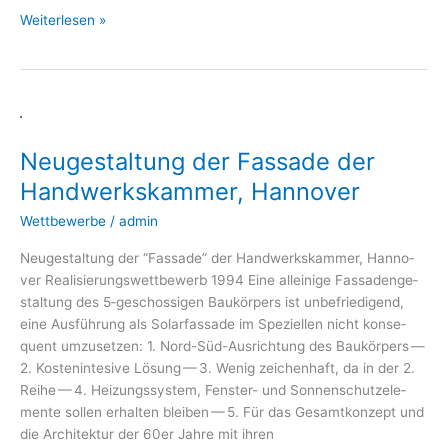
Weiterlesen »
Neugestaltung
der
Neugestaltung der Fassade der
Fassade
der
Handwerkskammer, Hannover
Handwerkskammer,
Wettbewerbe
/
admin
Hannover
Neu­ge­stal­tung der “Fas­sa­de” der Hand­werks­kam­mer, Han­no­
ver Rea­li­sie­rungs­wett­be­werb 1994 Eine allei­ni­ge Fas­sa­den­ge­
stal­tung des 5‑geschossigen Bau­kör­pers ist unbe­frie­di­gend,
eine Aus­füh­rung als Solar­fas­sa­de im Spe­zi­el­len nicht kon­se­
quent umzu­set­zen: 1. Nord-Süd-Aus­­rich­­tung des Bau­kör­pers —
2. Kos­ten­in­te­si­ve Lösung — 3. Wenig zei­chen­haft, da in der 2.
Rei­he — 4. Hei­zungs­sys­tem, Fens­­ter- und Son­nen­schutz­ele­
men­te sol­len erhal­ten blei­ben — 5. Für das Gesamt­kon­zept und
die Archi­tek­tur der 60er Jah­re mit ihren