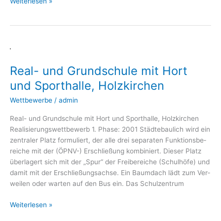
Weiterlesen »
Real-
und
Real- und Grundschule mit Hort
Grundschule
mit
und Sporthalle, Holzkirchen
Hort
Wettbewerbe
/
admin
und
Sporthalle,
Real- und Grund­schu­le mit Hort und Sport­hal­le, Holz­kir­chen
Holzkirchen
Rea­li­sie­rungs­wett­be­werb 1. Pha­se: 2001 Städ­te­bau­lich wird ein
zen­tra­ler Platz for­mu­liert, der alle drei sepa­ra­ten Funk­ti­ons­be­
rei­che mit der (ÖPNV-) Erschlie­ßung kom­bi­niert. Die­ser Platz
über­la­gert sich mit der „Spur“ der Frei­be­rei­che (Schul­hö­fe) und
damit mit der Erschlie­ßungs­ach­se. Ein Baum­dach lädt zum Ver­
wei­len oder war­ten auf den Bus ein. Das Schulzentrum
Weiterlesen »