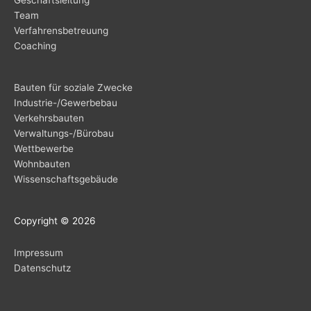
Team
Ver­fah­rens­be­treu­ung
Coa­ching
Bau­ten für sozia­le Zwecke
Indus­trie-/Ge­wer­be­bau
Ver­kehrs­bau­ten
Ver­wal­tungs-/Bü­ro­bau
Wett­be­wer­be
Wohn­bau­ten
Wis­sen­schafts­ge­bäu­de
Copy­right © 2026
Impres­sum
Daten­schutz