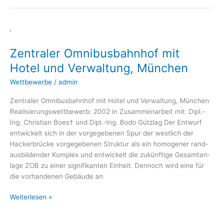
Zentraler
Omnibusbahnhof
Zentraler Omnibusbahnhof mit
mit
Hotel
Hotel und Verwaltung, München
und
Wettbewerbe
/
admin
Verwaltung,
München
Zen­tra­ler Omni­bus­bahn­hof mit Hotel und Ver­wal­tung, Mün­chen
Rea­li­sie­rungs­wett­be­werb: 2002 in Zusam­men­ar­beit mit: Dipl.-
Ing. Chris­ti­an Boes† und Dipl.-Ing. Bodo Gütz­lag Der Ent­wurf
ent­wi­ckelt sich in der vor­ge­ge­be­nen Spur der west­lich der
Hacker­brü­cke vor­ge­ge­be­nen Struk­tur als ein homo­ge­ner rand­
aus­bil­den­der Kom­plex und ent­wi­ckelt die zukünf­ti­ge Gesamt­an­
la­ge ZOB zu einer signi­fi­kan­ten Ein­heit. Den­noch wird eine für
die vor­han­de­nen Gebäu­de an
Weiterlesen »