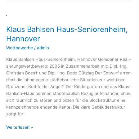
Klaus
Bahlsen
Klaus Bahlsen Haus-Seniorenheim,
Haus-
Seniorenheim,
Hannover
Hannover
Wettbewerbe
/
admin
Klaus Bahl­sen Haus-Senio­ren­heim, Han­no­ver Gela­de­ner Rea­li­
sie­rungs­wett­be­werb: 2005 in Zusam­men­ar­beit mit: Dipl.-Ing.
Chris­ti­an Boes† und Dipl.-Ing. Bodo Gütz­lag Der Ent­wurf arron­
diert die inho­mo­ge­ne städ­te­bau­li­che Situa­ti­on zur wich­ti­gen
Grün­zo­ne „Both­fel­der Anger“. Der Kin­der­gar­ten und das Klaus-
Bahl­­sen-Haus neh­men städ­te­bau­lich Bezug auf­ein­an­der, ohne
sich räum­lich zu stö­ren und bil­den für die Block­struk­tur eine
kenn­zeich­nen­de enden­de Kan­te. Die kla­re Gebäu­de­struk­tur
sorgt für
Weiterlesen »