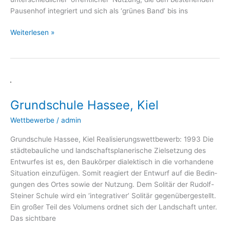
Pau­sen­hof inte­griert und sich als ‘grü­nes Band’ bis ins
Weiterlesen »
Grundschule
Hassee,
Grundschule Hassee, Kiel
Kiel
Wettbewerbe
/
admin
Grund­schu­le Has­see, Kiel Rea­li­sie­rungs­wett­be­werb: 1993 Die
städ­te­bau­li­che und land­schafts­pla­ne­ri­sche Ziel­set­zung des
Ent­wur­fes ist es, den Bau­kör­per dia­lek­tisch in die vor­han­de­ne
Situa­ti­on ein­zu­fü­gen. Somit reagiert der Ent­wurf auf die Bedin­
gun­gen des Ortes sowie der Nut­zung. Dem Soli­tär der Rudolf-
Stei­­ner Schu­le wird ein ‘inte­gra­ti­ver’ Soli­tär gegen­über­ge­stellt.
Ein gro­ßer Teil des Volu­mens ord­net sich der Land­schaft unter.
Das sichtbare