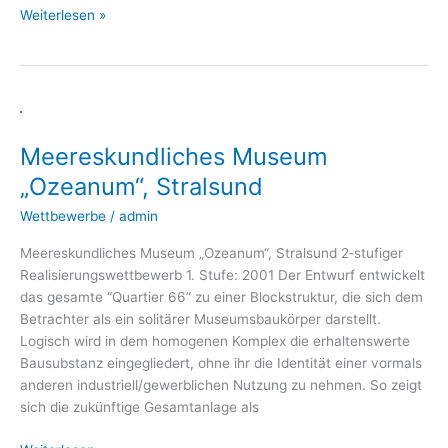
Weiterlesen »
Meereskundliches
Museum
Meereskundliches Museum
„Ozeanum“,
Stralsund
„Ozeanum“, Stralsund
Wettbewerbe
/
admin
Mee­res­kund­li­ches Muse­um „Oze­a­num“, Stral­sund 2‑stufiger
Rea­li­sie­rungs­wett­be­werb 1. Stu­fe: 2001 Der Ent­wurf ent­wi­ckelt
das gesam­te “Quar­tier 66” zu einer Block­struk­tur, die sich dem
Betrach­ter als ein soli­tä­rer Muse­ums­bau­kör­per dar­stellt.
Logisch wird in dem homo­ge­nen Kom­plex die erhal­tens­wer­te
Bau­sub­stanz ein­ge­glie­dert, ohne ihr die Iden­ti­tät einer vor­mals
ande­ren industriell/gewerblichen Nut­zung zu neh­men. So zeigt
sich die zukünf­ti­ge Gesamt­an­la­ge als