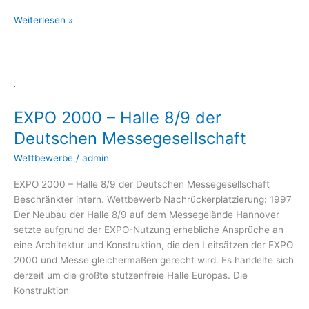
Weiterlesen »
EXPO
2000
EXPO 2000 – Halle 8/9 der
–
Halle
Deutschen Messegesellschaft
8/9
Wettbewerbe
/
admin
der
Deutschen
EXPO 2000 – Hal­le 8/9 der Deut­schen Mes­se­ge­sell­schaft
Messegesellschaft
Beschränk­ter intern. Wett­be­werb Nach­rü­cker­plat­zie­rung: 1997
Der Neu­bau der Hal­le 8/9 auf dem Mes­se­ge­län­de Han­no­ver
setz­te auf­grund der EXPO-Nut­­zung erheb­li­che Ansprü­che an
eine Archi­tek­tur und Kon­struk­ti­on, die den Leit­sät­zen der EXPO
2000 und Mes­se glei­cher­ma­ßen gerecht wird. Es han­del­te sich
der­zeit um die größ­te stüt­zen­freie Hal­le Euro­pas. Die
Konstruktion