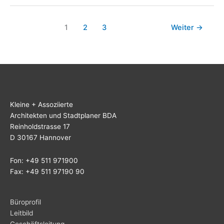
1
2
3
Weiter
→
Klei­ne + Assoziierte
Archi­tek­ten und Stadt­pla­ner BDA
Rein­hold­stras­se 17
D 30167 Hannover
Fon: +49 511 971900
Fax: +49 511 97190 90
Büro­pro­fil
Leit­bild
Geschäfts­lei­tung