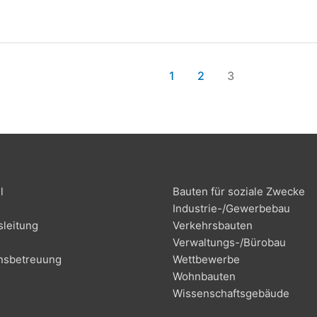
1
2
3
l
Bau­ten für sozia­le Zwecke
Indus­trie-/Ge­wer­be­bau
­lei­tung
Ver­kehrs­bau­ten
Ver­wal­tungs-/Bü­ro­bau
ns­be­treu­ung
Wett­be­wer­be
g
Wohn­bau­ten
Wis­sen­schafts­ge­bäu­de