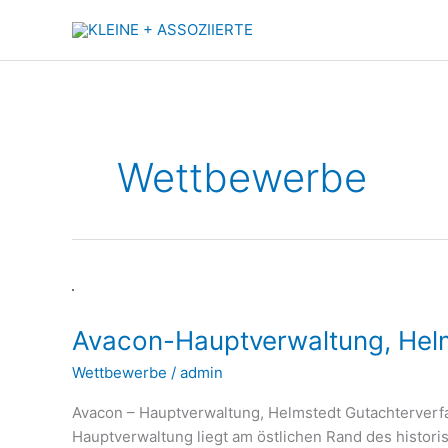
Zum
Inhalt
springen
Wettbewerbe
Avacon-
Hauptverwaltung,
Avacon-Hauptverwaltung, Hel
Helmstedt
Wettbewerbe
/
admin
Ava­con – Haupt­ver­wal­tung, Helm­stedt Gut­ach­ter­ver
Haupt­ver­wal­tung liegt am öst­li­chen Rand des his­to­r