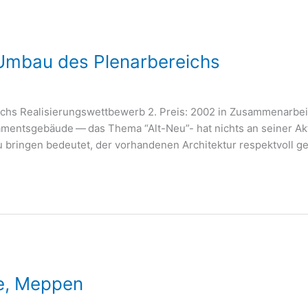
Umbau des Plenarbereichs
chs Rea­li­sie­rungs­wett­be­werb 2. Preis: 2002 in Zusam­men­ar­bei
ments­ge­bäu­de — das The­ma “Alt-Neu”- hat nichts an sei­ner Aktua­
brin­gen bedeu­tet, der vor­han­de­nen Archi­tek­tur respekt­voll ge
se, Meppen