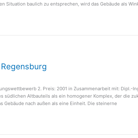
chen Situa­ti­on bau­lich zu ent­spre­chen, wird das Gebäu­de als Win­
, Regensburg
­rungs­wett­be­werb 2. Preis: 2001 in Zusam­men­ar­beit mit: Dipl.-I
es süd­li­chen Alt­bau­teils als ein homo­ge­ner Kom­plex, der die zu
das Gebäu­de nach außen als eine Ein­heit. Die steinerne