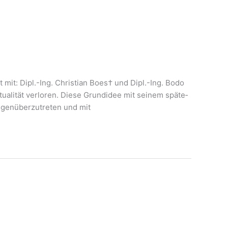
t mit: Dipl.-Ing. Chris­ti­an Boes† und Dipl.-Ing. Bodo
li­tät ver­lo­ren. Die­se Grund­idee mit sei­nem spä­te­
gen­über­zu­tre­ten und mit