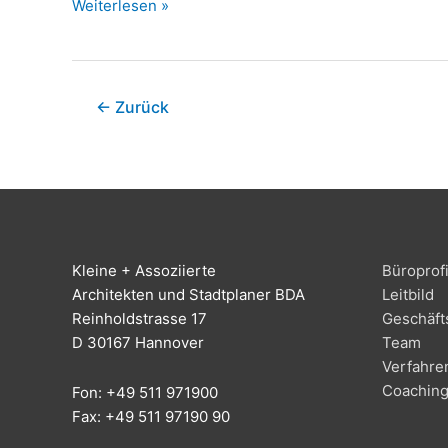
Weiterlesen »
←
Zurück
Klei­ne + Assoziierte
Büro­pro­fi
Archi­tek­ten und Stadt­pla­ner BDA
Leit­bild
Rein­hold­stras­se 17
Geschäfts
D 30167 Hannover
Team
Ver­fah­re
Coa­chin
Fon: +49 511 971900
Fax: +49 511 97190 90