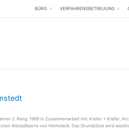
BÜRO
VERFAHRENSBETREUUNG
mstedt
­fah­ren 2. Rang: 1999 in Zusam­men­ar­beit mit: Kie­fer + Kie­fer, 
i­schen Alt­stadt­kerns von Helm­stedt. Das Grund­stück wird west­lic