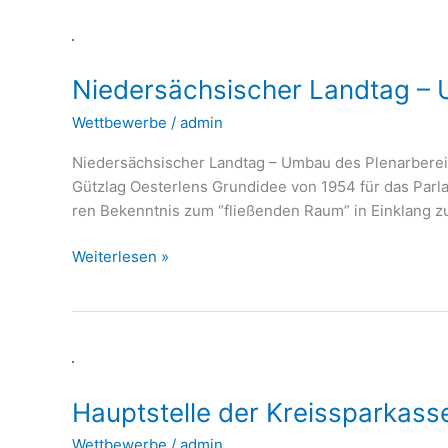
Niedersächsischer
Landtag
Niedersächsischer Landtag – 
–
Umbau
Wettbewerbe
/
admin
des
Plenarbereichs
Nie­der­säch­si­scher Land­tag – Umbau des Ple­nar­be­rei
Gütz­lag Oes­ter­lens Grund­idee von 1954 für das Par­la­
ren Bekennt­nis zum “flie­ßen­den Raum” in Ein­klang zu 
Weiterlesen »
Hauptstelle
der
Hauptstelle der Kreissparkas
Kreissparkasse,
Meppen
Wettbewerbe
/
admin