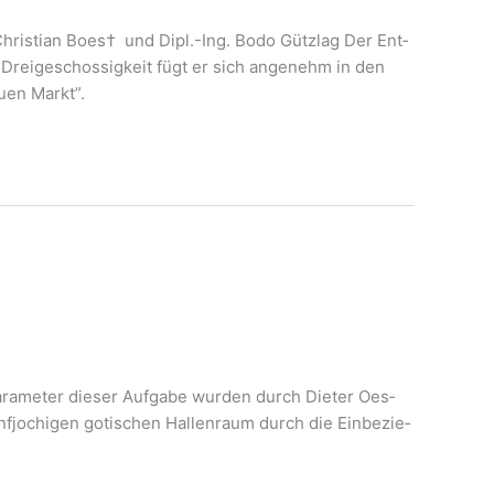
. Chris­ti­an Boes† und Dipl.-Ing. Bodo Gütz­lag Der Ent­
 Drei­ge­schos­sig­keit fügt er sich ange­nehm in den
u­en Markt”.
ara­me­ter die­ser Auf­ga­be wur­den durch Die­ter Oes­
nf­jochi­gen goti­schen Hal­len­raum durch die Ein­be­zie­