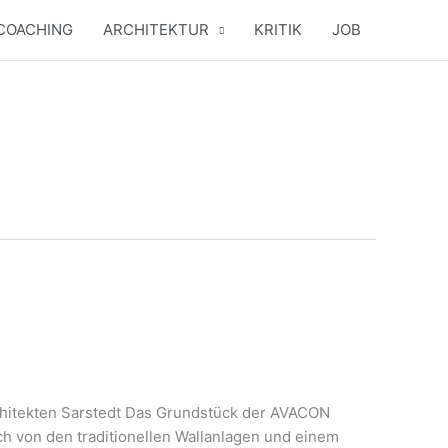
COACHING
ARCHITEKTUR
KRITIK
JOB
Archi­tek­ten Sar­stedt Das Grund­stück der AVACON
h von den tra­di­tio­nel­len Wall­an­la­gen und einem