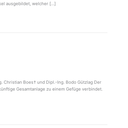
kel aus­ge­bil­det, welcher […]
ng. Chris­ti­an Boes† und Dipl.-Ing. Bodo Gütz­lag Der
künf­ti­ge Gesamt­an­la­ge zu einem Gefü­ge ver­bin­det.