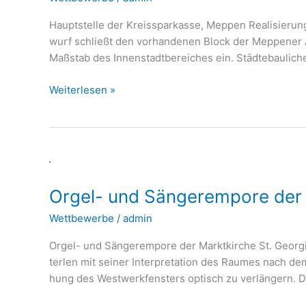
Haupt­stel­le der Kreis­spar­kas­se, Meppen Rea­li­sie­r
wurf schließt den vor­han­de­nen Block der Meppe­ner Alt
Maß­stab des Innen­stadt­be­rei­ches ein. Städ­te­bau­li­
Weiterlesen »
Orgel-
und
Orgel- und Sängerempore der M
Sängerempore
der
Wettbewerbe
/
admin
Marktkirche
St.
Orgel- und Sän­ger­em­po­re der Markt­kir­che St. Geor­g
Georgii
ter­len mit sei­ner Inter­pre­ta­ti­on des Rau­mes nach d
et
hung des West­werk­fens­ters optisch zu ver­län­gern. 
Jacobi