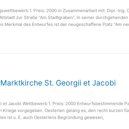
ungs­wett­be­werb 1. Preis: 2000 in Zusam­men­ar­beit mit: Dipl.-Ing
­stadt zur Stra­ße “Am Stadt­gra­ben”. In sei­ner durch­ge­hen­den
ches Merk­mal des Ent­wur­fes ist der neu­ge­schaf­fe­ne Platz “Am ne
arktkirche St. Georgii et Jacobi
ii et Jaco­bi Wett­be­werb 1. Preis: 2000 Ent­wurfs­be­stim­men­de P
em Krie­ge vor­ge­ge­ben. Oes­ter­len gelang es, den recht kur­zen fü
Dies ist u. E. auch Oes­ter­lens Begrün­dung gewesen,