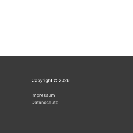
Copy­right © 2026
Impres­sum
Daten­schutz