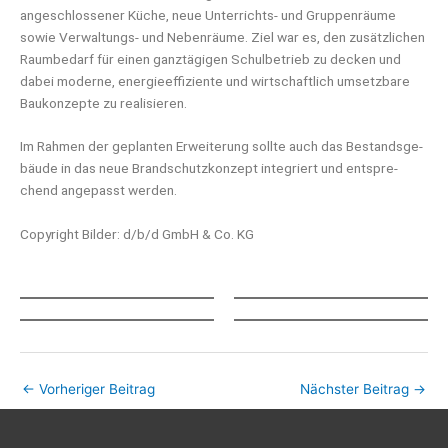
ange­schlos­se­ner Küche, neue Unter­richts- und Grup­pen­räu­me
sowie Ver­wal­tungs- und Neben­räu­me. Ziel war es, den zusätz­li­chen
Raum­be­darf für einen ganz­tä­gi­gen Schul­be­trieb zu decken und
dabei moder­ne, ener­gie­ef­fi­zi­en­te und wirt­schaft­lich umsetz­ba­re
Bau­kon­zep­te zu realisieren.
Im Rah­men der geplan­ten Erwei­te­rung soll­te auch das Bestands­ge­
bäu­de in das neue Brand­schutz­kon­zept inte­griert und ent­spre­
chend ange­passt werden.
Copy­right Bil­der: d/b/d GmbH & Co. KG
←
Vorheriger Beitrag
Nächster Beitrag
→