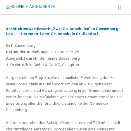
Zum
Hau
Inhalt
springen
Architektenwettbewerb „Zwei Grundschulen“ in Sassenburg:
Los 1 — Hermann-Löns-Grundschule Grußendorf
Ort:
Sas­sen­burg
Datum der Aus­lo­bung:
12. Febru­ar 2025
Aus­ge­lobt durch:
Gemein­de Sas­sen­burg
1. Preis:
d/b/d GmbH & Co. KG, Salzgitter
Auf­ga­be die­ses Pro­jekts war die bau­li­che Erwei­te­rung der Her­
mann-Löns-Schu­le in Gru­ßen­dorf, um den ab 2026 gel­ten­den
Rechts­an­spruch auf Ganz­tags­be­treu­ung in der Grund­schu­le umset­
zen zu kön­nen. Die Maß­nah­me war Teil eines Gesamt­kon­zepts zur
Erwei­te­rung aller drei Grund­schul­stand­or­te der Gemein­de
Sassenburg.
Auf dem bestehen­den Schul­ge­län­de soll­ten rund 740 m² zusätz­li­
che Nutz­flä­che ent­ste­hen. Vor­ge­se­hen waren eine Men­sa mit