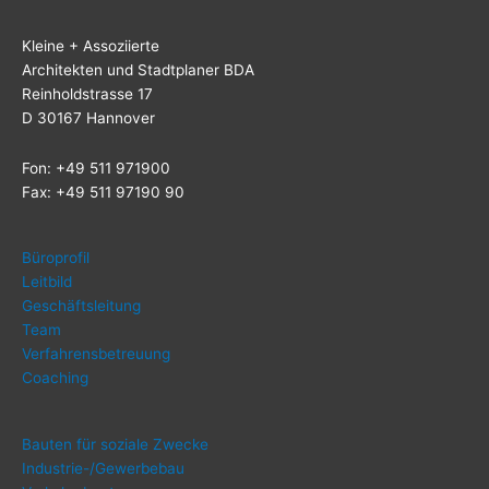
Klei­ne + Assoziierte
Archi­tek­ten und Stadt­pla­ner BDA
Rein­hold­stras­se 17
D 30167 Hannover
Fon: +49 511 971900
Fax: +49 511 97190 90
Büro­pro­fil
Leit­bild
Geschäfts­lei­tung
Team
Ver­fah­rens­be­treu­ung
Coa­ching
Bau­ten für sozia­le Zwecke
Indus­trie-/Ge­wer­be­bau