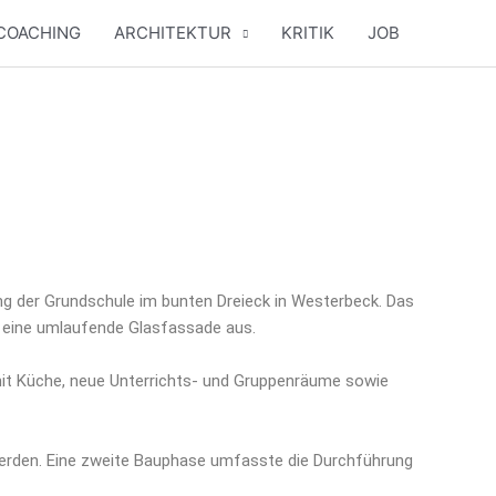
COACHING
ARCHITEKTUR
KRITIK
JOB
g der Grund­schu­le im bun­ten Drei­eck in Wes­ter­beck. Das
eine umlau­fen­de Glas­fas­sa­de aus.
 mit Küche, neue Unter­richts- und Grup­pen­räu­me sowie
wer­den. Eine zwei­te Bau­pha­se umfass­te die Durch­füh­rung