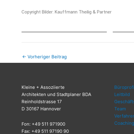
Copy­right Bil­der: Kauff­mann Thei­lig & Partner
←
Vorheriger Beitrag
Klei­ne + Assoziierte
Büro­pro­fi
Archi­tek­ten und Stadt­pla­ner BDA
Leit­bild
Rein­hold­stras­se 17
Geschäfts
D 30167 Hannover
Team
Ver­fah­re
Coa­chin
Fon: +49 511 971900
Fax: +49 511 97190 90