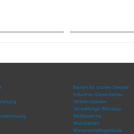
l
Bau­ten für sozia­le Zwecke
Indus­trie-/Ge­wer­be­bau
­lei­tung
Ver­kehrs­bau­ten
Ver­wal­tungs-/Bü­ro­bau
ns­be­treu­ung
Wett­be­wer­be
g
Wohn­bau­ten
Wis­sen­schafts­ge­bäu­de