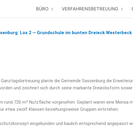
BÜRO
VERFAHRENSBETREUUNG
ssenburg: Los 2 — Grundschule im bunten Dreieck Westerbeck
nz­tags­be­treu­ung plan­te die Gemein­de Sas­sen­burg die Erwei­te­run
r­den und zeich­net sich durch sei­ne mar­kan­te Drei­ecks­form sowie 
g um rund 720 m² Nutz­flä­che vor­ge­se­hen. Geplant waren eine Men­sa
für etwa zwölf Klas­sen bezie­hungs­wei­se Grup­pen entstehen.
d­schutz­kon­zept ein­ge­bun­den und bau­lich ent­spre­chend ange­passt 